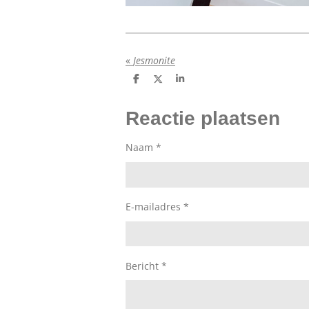
«
Jesmonite
D
D
S
e
e
h
l
e
a
e
l
r
Reactie plaatsen
n
e
Naam *
E-mailadres *
Bericht *