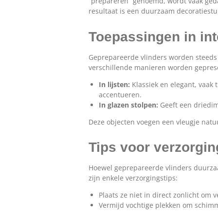
“prepareren” genoemd, wordt vaak geda
resultaat is een duurzaam decoratiestuk
Toepassingen in int
Geprepareerde vlinders worden steeds 
verschillende manieren worden gepres
In lijsten:
Klassiek en elegant, vaak 
accentueren.
In glazen stolpen:
Geeft een driedim
Deze objecten voegen een vleugje natuu
Tips voor verzorgin
Hoewel geprepareerde vlinders duurzaam 
zijn enkele verzorgingstips:
Plaats ze niet in direct zonlicht om 
Vermijd vochtige plekken om schim