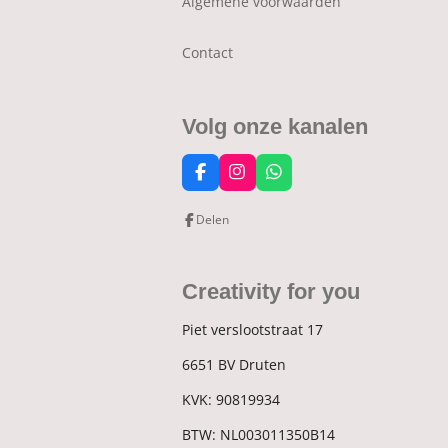
Algemene voorwaarden
Contact
Volg onze kanalen
F
I
W
a
n
h
c
s
a
Delen
e
t
t
b
a
s
o
g
A
o
r
p
Creativity for you
k
a
p
m
Piet verslootstraat 17
6651 BV Druten
KVK:
90819934
BTW:
NL003011350B14