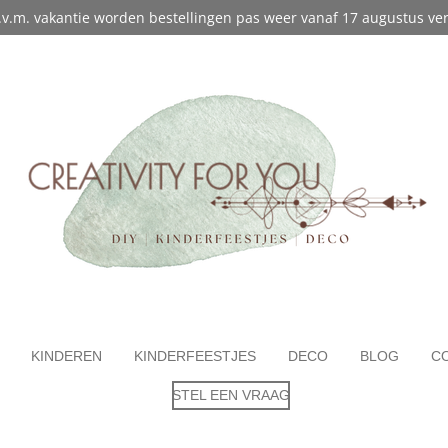
 I.v.m. vakantie worden bestellingen pas weer vanaf 17 augustus ve
KINDEREN
KINDERFEESTJES
DECO
BLOG
C
STEL EEN VRAAG