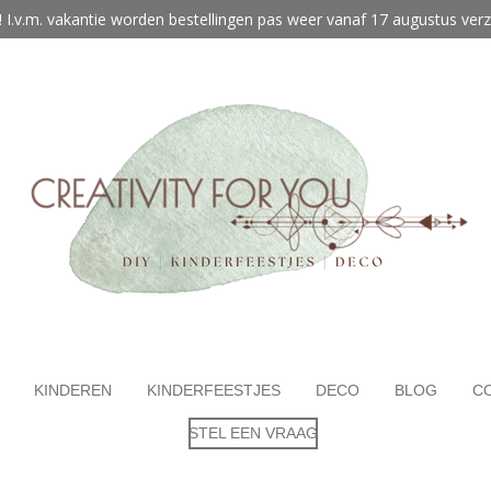
! I.v.m. vakantie worden bestellingen pas weer vanaf 17 augustus ver
KINDEREN
KINDERFEESTJES
DECO
BLOG
C
STEL EEN VRAAG