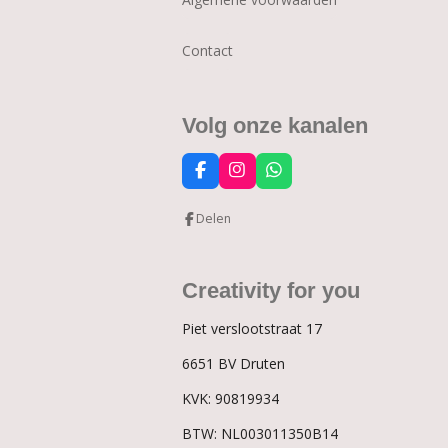
Contact
Volg onze kanalen
F
I
W
a
n
h
c
s
a
Delen
e
t
t
b
a
s
o
g
A
o
r
p
Creativity for you
k
a
p
m
Piet verslootstraat 17
6651 BV Druten
KVK:
90819934
BTW:
NL003011350B14