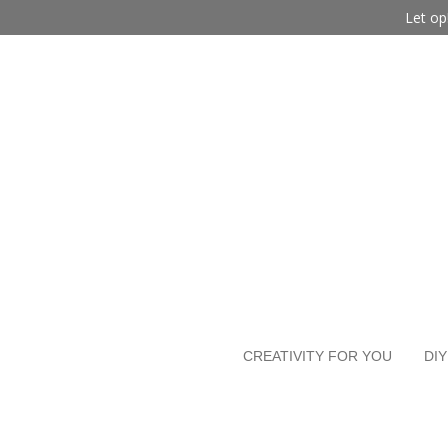
Let op
Ga
direct
naar
de
hoofdinhoud
CREATIVITY FOR YOU
DIY