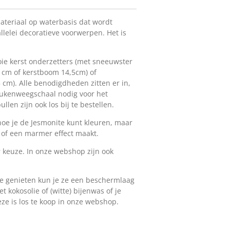
ateriaal op waterbasis dat wordt
allelei decoratieve voorwerpen. Het is
oie kerst onderzetters (met sneeuwster
21cm of kerstboom 14,5cm) of
 cm). Alle benodigdheden zitten er in,
keukenweegschaal nodig voor het
len zijn ook los bij te bestellen.
hoe je de Jesmonite kunt kleuren, maar
t of een marmer effect maakt.
r keuze. In onze webshop zijn ook
 te genieten kun je ze een beschermlaag
t kokosolie of (witte) bijenwas of je
eze is los te koop in onze webshop.