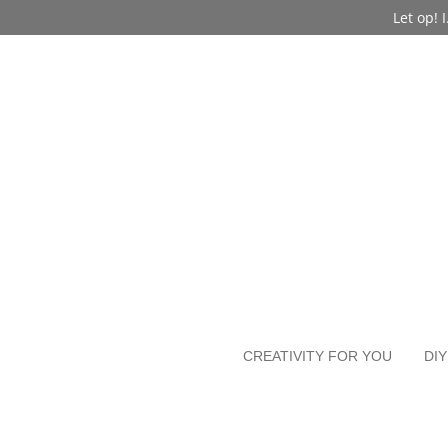
Let op!
Ga
direct
naar
de
hoofdinhoud
CREATIVITY FOR YOU
DIY