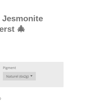
t Jesmonite
erst 🎄
Pigment