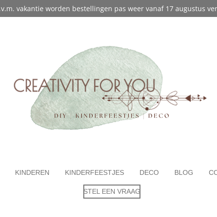
 I.v.m. vakantie worden bestellingen pas weer vanaf 17 augustus ve
KINDEREN
KINDERFEESTJES
DECO
BLOG
C
STEL EEN VRAAG