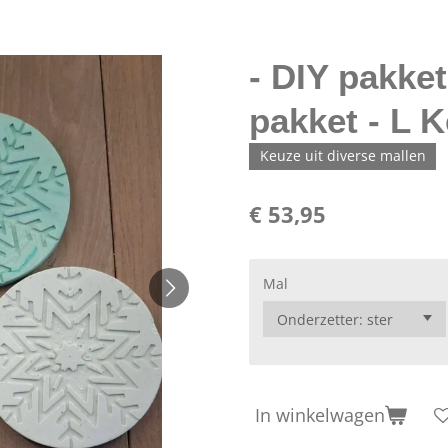
- DIY pakke
pakket - L K
Keuze uit diverse mallen
€ 53,95
Mal
In winkelwagen