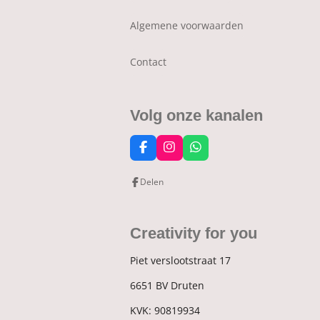
Algemene voorwaarden
Contact
Volg onze kanalen
F
I
W
a
n
h
c
s
a
Delen
e
t
t
b
a
s
o
g
A
o
r
p
Creativity for you
k
a
p
m
Piet verslootstraat 17
6651 BV Druten
KVK:
90819934